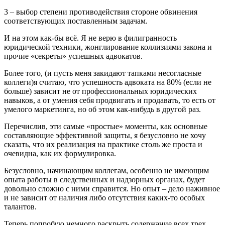
3 – выбор степени противодействия стороне обвинения
соответствующих поставленным задачам.
И на этом как-бы всё. Я не верю в филигранность
юридической техники, жонглирование коллизиями закона и
прочие «секреты» успешных адвокатов.
Более того, (и пусть меня закидают тапками несогласные
коллеги)я считаю, что успешность адвоката на 80% (если не
больше) зависит не от профессиональных юридических
навыков, а от умения себя продвигать и продавать, то есть от
умелого маркетинга, но об этом как-нибудь в другой раз.
Перечислив, эти самые «простые» моменты, как основные
составляющие эффективной защиты, я безусловно не хочу
сказать, что их реализация на практике столь же проста и
очевидна, как их формулировка.
Безусловно, начинающим коллегам, особенно не имеющим
опыта работы в следственных и надзорных органах, будет
довольно сложно с ними справится. Но опыт – дело наживное
и не зависит от наличия либо отсутствия каких-то особых
талантов.
Теперь попробую немного раскрыть содержание всех трех