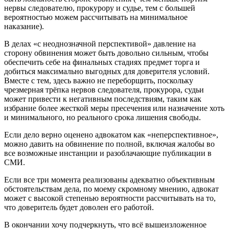
нервы следователю, прокурору и судье, тем с большей
вероятностью можем рассчитывать на минимальное
наказание).
В делах «с неоднозначной перспективой» давление на
сторону обвинения может быть довольно сильным, чтобы
обеспечить себе на финальных стадиях предмет торга и
добиться максимально выгодных для доверителя условий.
Вместе с тем, здесь важно не переборщить, поскольку
чрезмерная трёпка нервов следователя, прокурора, судьи
может привести к негативным последствиям, таким как
избрание более жесткой меры пресечения или назначение хоть
и минимального, но реального срока лишения свободы.
Если дело верно оценено адвокатом как «неперспективное»,
можно давить на обвинение по полной, включая жалобы во
все возможные инстанции и разоблачающие публикации в
СМИ.
Если все три момента реализованы адекватно объективным
обстоятельствам дела, по моему скромному мнению, адвокат
может с высокой степенью вероятности рассчитывать на то,
что доверитель будет доволен его работой.
В окончании хочу подчеркнуть, что всё вышеизложенное